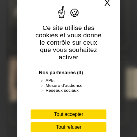
X
Masque
Ce site utilise des
Tof
Flo
cookies et vous donne
Tattoo Artist since 1995
Tattoo Artist since 2020
le contrôle sur ceux
que vous souhaitez
activer
Réservation
Nos partenaires
(3)
APIs
Mesure d'audience
Réseaux sociaux
Zoé
Bambi
Tout accepter
Tattoo artist since 2024
Tattoo Artist since 2013
Tout refuser