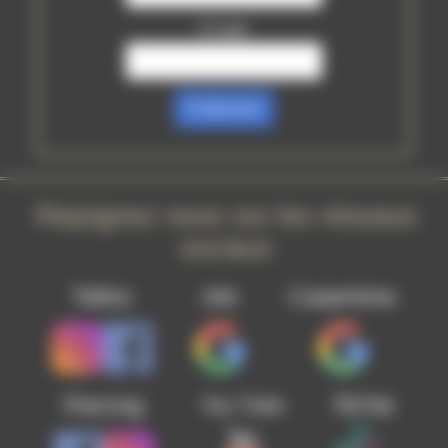
E-mail
S’abonner
Rejoignez nous sur les réseaux
sociaux
Tattoo
Isle
Carpentras
Piercing
TikTok
You Tube