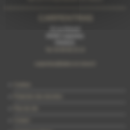
CARPENTRAS
20 rue Bidauld
84200 Carpentras
FRANCE
Tel: 04 90 60 23 14
carpentras@tattoo-on-move.fr
Cookies
Protection des données
Plan de site
Contact