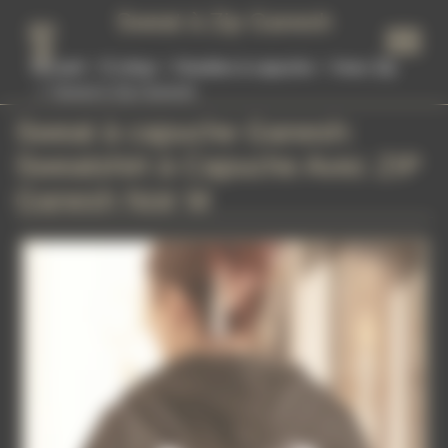
Panneau de gestion des cookies
Sweat à Zip Ganesh
Accueil
E-shop
Hoodies à capuche
Avec Zip
Sweat à Zip Ganesh
Sweat à capuche Ganesh
:
Sweatshirt à Capuche Avec ZIP
Ganesh Noir M