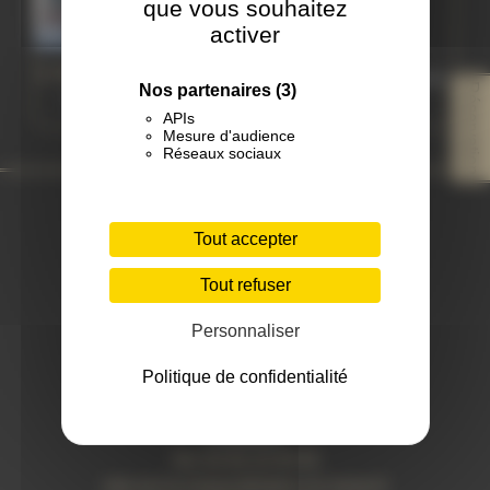
que vous souhaitez
activer
Carpentras
L'Isle-sur-la-Sorgue
Ouvert en 2004 · Tattoo on Move
Réservation
Nos partenaires
(3)
Ouvert par Tof en 2005
depuis 2014
APIs
Mesure d'audience
Réseaux sociaux
Nos Coordonnées
Tout accepter
®
TATTOO ON MOVE
Tout refuser
ISLE/SORGUE
Personnaliser
15 Quai Jean Jaurès
Politique de confidentialité
BP 90024
84800 l'Isle sur la Sorgue
FRANCE
Tel: 04 90 20 95 92
isle-sur-la-sorgue@tattoo-on-move.fr