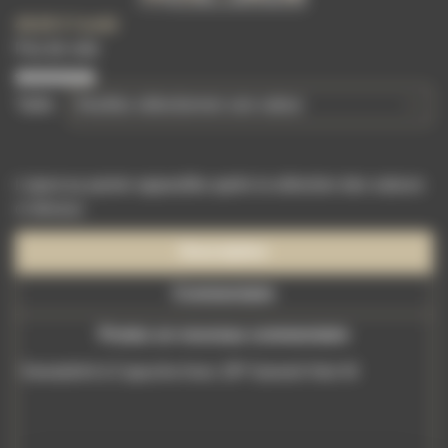
49,00 €
l'unité
Pas de vote
Taille
L'ajout au panier apparaîtra après la sélection des valeurs
ci-dessus
Description
Commentaire
Postez un nouveau commentaire
Sweatshirt à Capuche Avec ZIP Ganesh Noir M