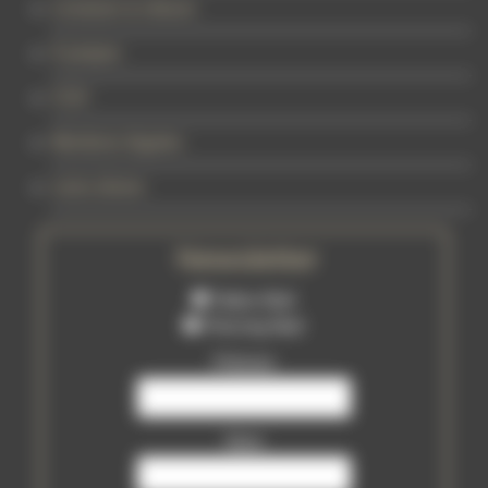
Livraison & retours
À propos
CGV
Mentions légales
Liens divers
Newsletter
Tattoo Mail
Piercing Mail
Prénom
Nom