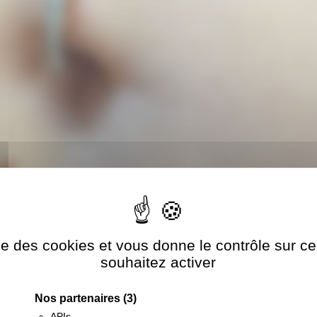
ise des cookies et vous donne le contrôle sur 
souhaitez activer
Nos partenaires
(3)
APIs