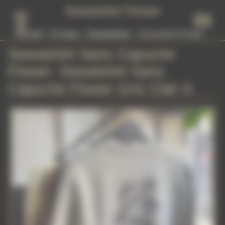
Panneau de gestion des cookies
Sweatshirt Flower
Accueil
E-shop
Sweatshirts
Sweatshirt Flower
Sweatshirt Sans Capuche
Flower
: Sweatshirt Sans
Capuche Flower Gris Clair S