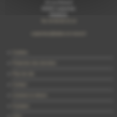
20 rue Bidauld
84200 Carpentras
FRANCE
Tel: 04 90 60 23 14
carpentras@tattoo-on-move.fr
Cookies
Protection des données
Plan de site
Contact
Livraison & retours
À propos
CGV