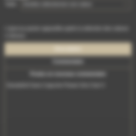
Taille
L'ajout au panier apparaîtra après la sélection des valeurs
ci-dessus
Description
Commentaire
Postez un nouveau commentaire
Sweatshirt Sans Capuche Flower Gris Clair S