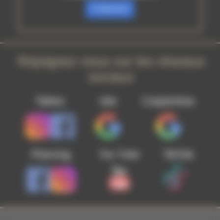
S’abonner
Rejoignez nous sur les réseaux
sociaux
Tattoo
Isle
Carpentras
Piercing
TikTok
You Tube