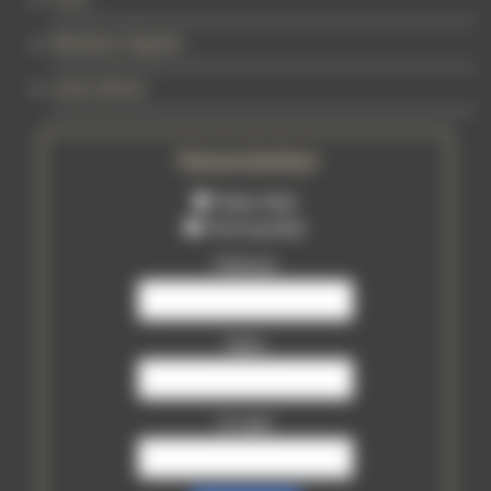
Mentions légales
Liens divers
Newsletter
Tattoo Mail
Piercing Mail
Prénom
Nom
E-mail