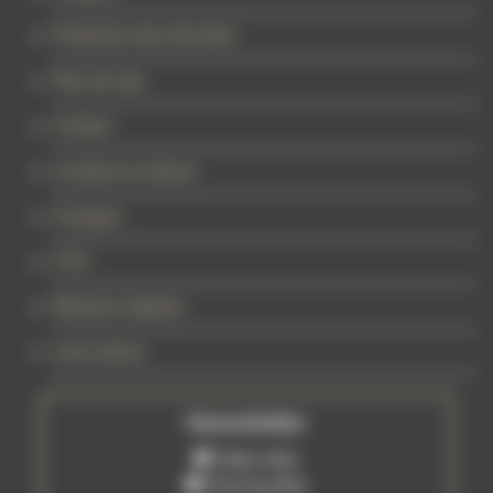
Protection des données
Plan de site
Contact
Livraison & retours
À propos
CGV
Mentions légales
Liens divers
Newsletter
Tattoo Mail
Piercing Mail