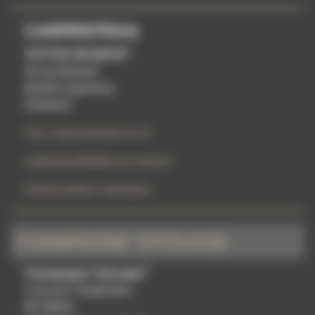
CARPENTRAS
®
TATTOO ON MOVE
20 rue Bidauld
84200 Carpentras
FRANCE
Tél: (+33) 04 90 60 23 14
carpentras@tattoo-on-move.fr
Galerie photo Carpentras
CHAMPAGNE TATOUAGE
®
Champagne Tatouage
3 rue du 4 Septembre
BP 90024