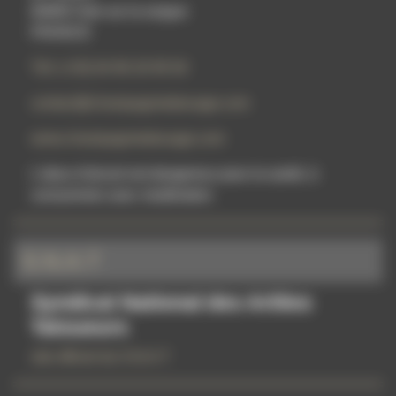
84800 l'Isle sur la sorgue
FRANCE
Tél: (+33) 04 90 20 95 92
contact@champagnetatouage.com
www.champagnetatouage.com
L'abus d'alcool est dangereux pour la santé, à
consommer avec modération
S.N.A.T
Syndicat National des Artites
Tatoueurs
site officiel du S.N.A.T