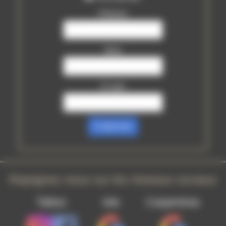
Prénom
Nom
E-mail
S’abonner
Rejoignez nous sur les réseaux sociaux
Tattoo
Isle
Carpentras