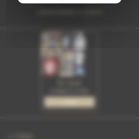
carpentras@tattoo-on-move.fr
En vente
au magasin ou en ligne
e-shop
Cookies