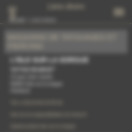
Panneau de gestion des cookies
Liens divers
Accueil
Liens divers
MAGASINS DE TATOUAGES ET
PIERCING
L'ISLE SUR LA SORGUE
®
TATTOO ON MOVE
15 quai Jean Jaurès
84800 l'Isle sur la sorgue
FRANCE
Tél: (+33) 04 90 20 95 92
isle-sur-la-sorgue@tattoo-on-move.fr
Galerie photo Isle sur la sorgue