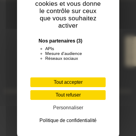
cookies et vous donne
Nos Coordonnées
le contrôle sur ceux
que vous souhaitez
®
TATTOO ON MOVE
activer
ISLE/SORGUE
Réservation
Nos partenaires
(3)
15 Quai Jean Jaurès
APIs
BP 90024
Mesure d'audience
Réseaux sociaux
84800 l'Isle sur la Sorgue
FRANCE
Tel: 04 90 20 95 92
isle-sur-la-sorgue@tattoo-on-move.fr
Tout accepter
Tout refuser
CARPENTRAS
Personnaliser
20 rue Bidauld
84200 Carpentras
Politique de confidentialité
FRANCE
Tel: 04 90 60 23 14