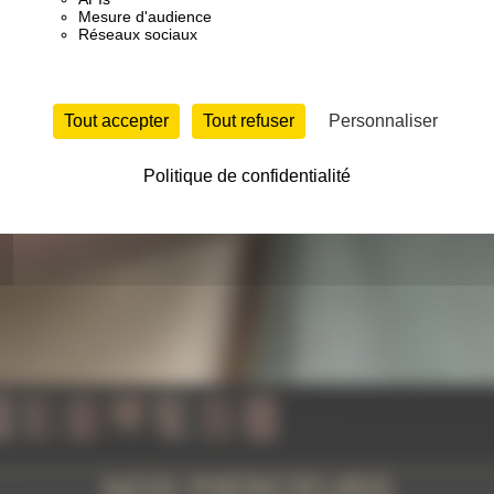
Mesure d'audience
Réseaux sociaux
Tout accepter
Tout refuser
Personnaliser
Politique de confidentialité
NOS PIERCEURS