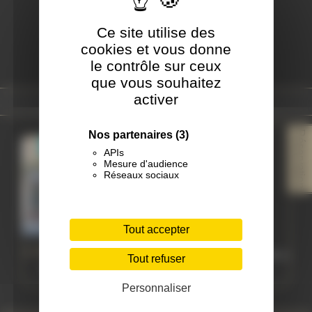
Ce site utilise des
Marco Leoni
cookies et vous donne
Tattoo Artist since 1974
le contrôle sur ceux
que vous souhaitez
NOS BOUTIQUES
activer
Réservation
Nos partenaires
(3)
APIs
Mesure d'audience
Réseaux sociaux
Tout accepter
Carpentras
L'Isle-sur-la-Sorgue
Ouvert en 2004 · Tattoo on Move
Tout refuser
Ouvert par Tof en 2005
depuis 2014
Personnaliser