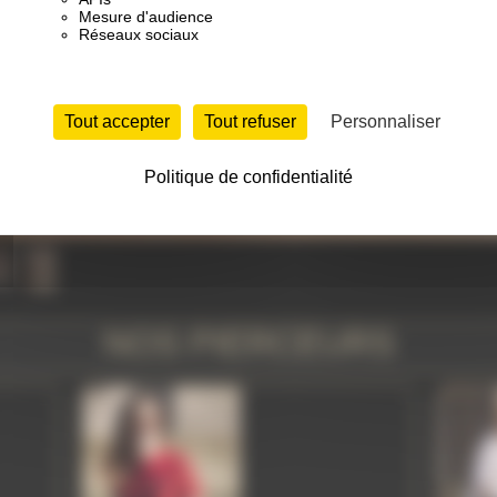
Mesure d'audience
Réseaux sociaux
Tout accepter
Tout refuser
Personnaliser
Politique de confidentialité
NOS PIERCEURS