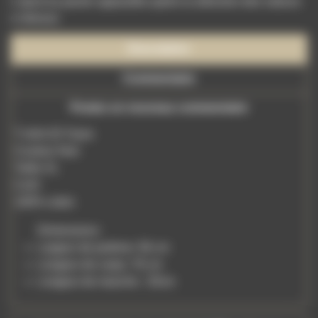
L'ajout au panier apparaîtra après la sélection des valeurs
ci-dessus
Description
Commentaire
Postez un nouveau commentaire
T-shirt 20 Years
Couleur Noir
Taille XL
ColV
100% coton
Dimensions:
Largeur de poitrine: 56 cm
Longeur de corps: 76 cm
Longeur de manche : 25cm