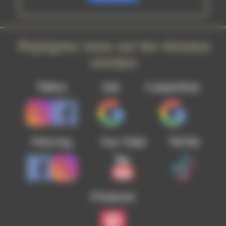
Rejoignez nous sur les réseaux
sociaux
Tattoo
Isle
Carpentras
Piercing
You Tube
TikTok
Pinterest