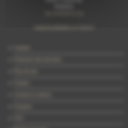
FRANCE
Tel: 04 90 60 23 14
carpentras@tattoo-on-move.fr
Cookies
Protection des données
Plan de site
Contact
Livraison & retours
À propos
CGV