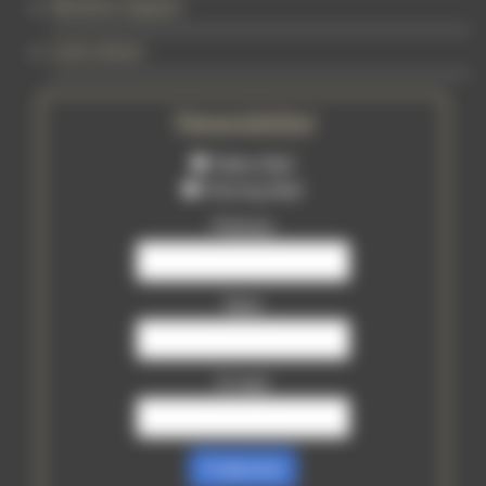
Mentions légales
Liens divers
Newsletter
Tattoo Mail
Piercing Mail
Prénom
Nom
E-mail
S’abonner