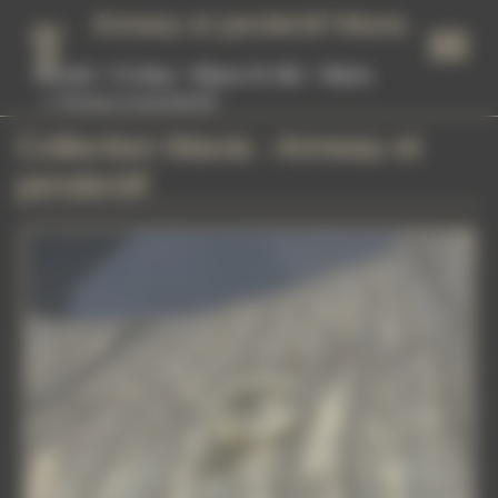
Panneau de gestion des cookies
Anneau et pendentif Mavia
Accueil
E-shop
Bijoux Or 18k
Mavia
Anneau et pendentif
Collection Mavia : Anneau et
pendentif