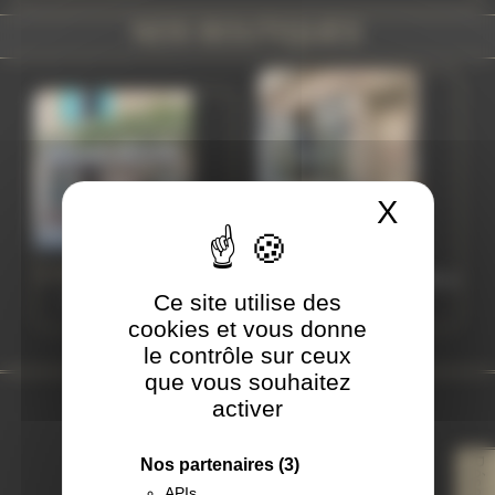
NOS BOUTIQUES
X
Masque
Carpentras
L'Isle-sur-la-Sorgue
Ouvert en 2004 · Tattoo on Move
Ce site utilise des
Ouvert par Tof en 2005
depuis 2014
cookies et vous donne
le contrôle sur ceux
que vous souhaitez
activer
Nos Coordonnées
®
TATTOO ON MOVE
Nos partenaires
(3)
APIs