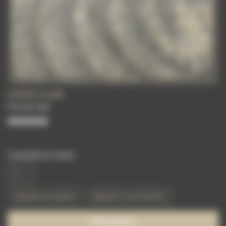
270,00 €
l'unité
Pas de vote
2 produits en stock
Ajouter au panier
Ajouter à vos favoris
Description