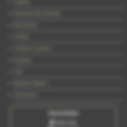
Cookies
Protection des données
Plan de site
Contact
Livraison & retours
À propos
CGV
Mentions légales
Liens divers
Newsletter
Tattoo Mail