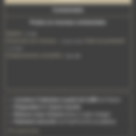
Commentaire
Postez un nouveau commentaire
Matière:
Or 18K
Dimension de l'anneau:
Taille du pendentif:
1,2 mm x 8 mm
6 x 4 mm
Emplacements conseillés:
Lobe, hélix
Livraison Colissimo à partir de 5,49€
en France
Préparation 2–3 jours ouvrés
Retours sous 14 jours
(frais à votre charge)
Paiement sécurisé
via PayPal (CB acceptées)
En savoir plus