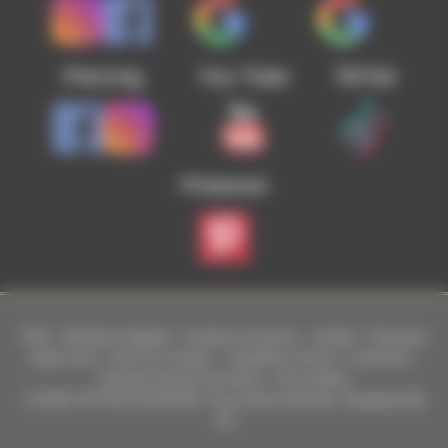
Piercing
You Tube
TikTok
Pinterest
CGV
-
Mentions légales
-
livraison & retours
-
contact
-
À propos
Siège social : L’Isle-sur-la-Sorgue. – Expédition & retours : Carpentras –
Paiement sécurisé via PayPal – CB acceptées
© 2026 TATTOO ON MOVE. Tous droits réservés. Designed By
Tof