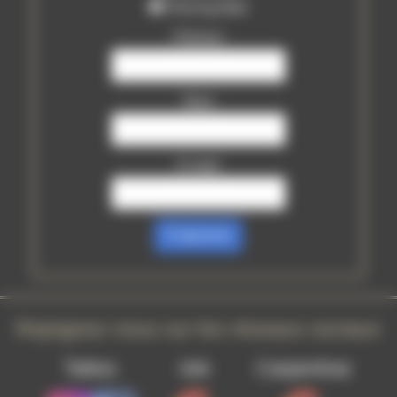
Piercing Mail
Prénom
Nom
E-mail
S’abonner
Rejoignez nous sur les réseaux sociaux
Tattoo
Isle
Carpentras