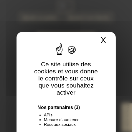
Ajouter au panier
Ajouter à vos favoris
X
Masque
Ce site utilise des
cookies et vous donne
le contrôle sur ceux
que vous souhaitez
activer
Réservation
Nos partenaires
(3)
APIs
Mesure d'audience
Réseaux sociaux
140,00 €
l'unité