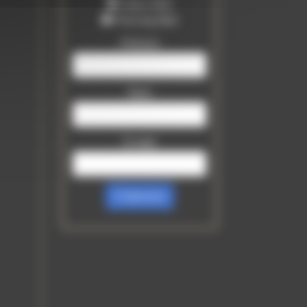
Tattoo Mail
Piercing Mail
Prénom
Nom
E-mail
S’abonner