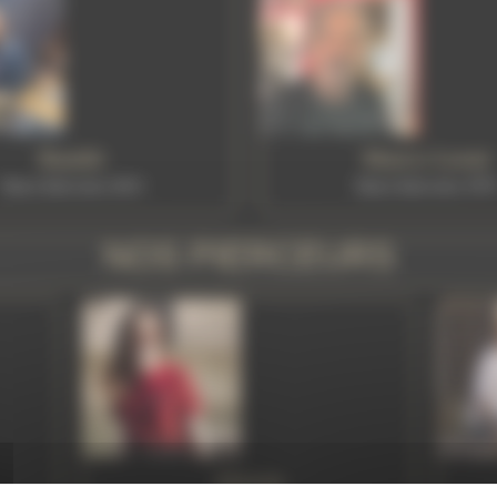
Bambi
Marco Leoni
Tattoo Artist since 2013
Tattoo Artist since 197
NOS PIERCEURS
Alyson