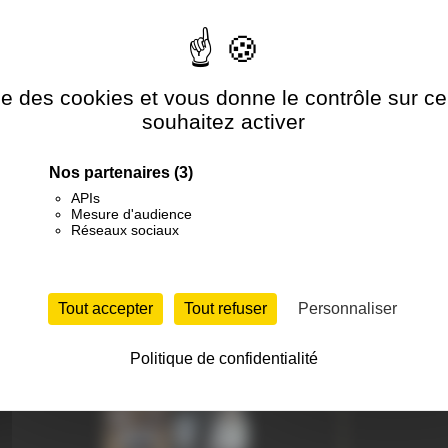
Piercing Artist since 2016
NOS BOUTIQUES
ise des cookies et vous donne le contrôle sur 
souhaitez activer
Nos partenaires
(3)
APIs
Mesure d'audience
Réseaux sociaux
Isle-sur-la-Sorgue
Carpentras
Ouvert par Tof en 2005
Ouvert en 2004 · Tattoo on Move 
Tout accepter
Tout refuser
Personnaliser
Politique de confidentialité