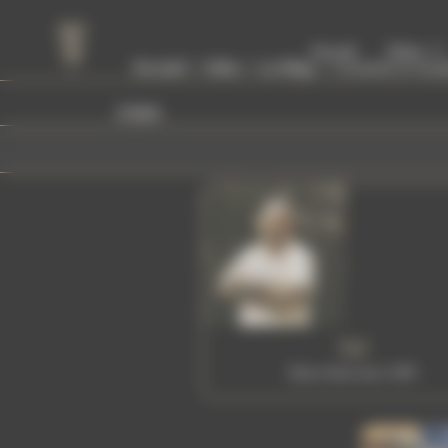
Panneau de gestion des cookies
Accueil
Tattoo
Accueil
Infos
Le Mag
Conseils & Gui
à faire
Tof
Tattoo Artist since 1995