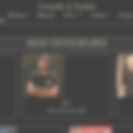
Conseils & Guides
Infos
Piercing
Make Up
E-shop
Contact
des
NOS TATOUEURS
Flo
Tattoo Artist since 2020