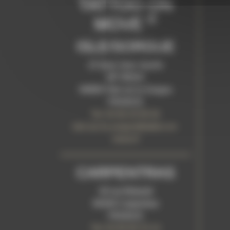
TATTOO ON
®
MOVE
ISLE/SORGUE
15 Quai Jean Jaurès
BP 90024
84800 l'Isle sur la Sorgue
FRANCE
Tel: 04 90 20 95 92
isle-sur-la-sorgue@tattoo-on-
move.fr
CARPENTRAS
20 rue Bidauld
84200 Carpentras
FRANCE
Tel: 04 90 60 23 14