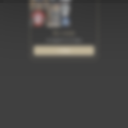
En vente
au magasin ou en ligne
e-shop