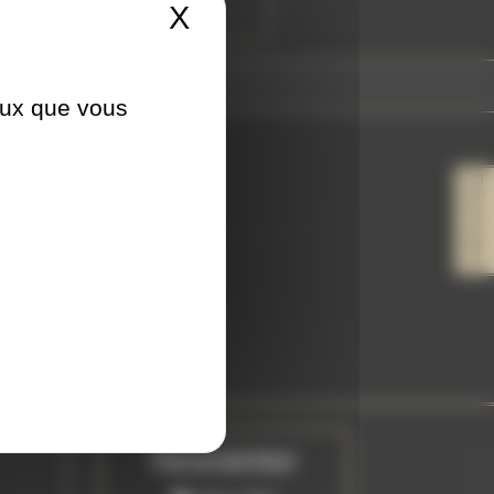
X
Masquer le bandeau 
Piercing Artist since 2023
ceux que vous
Réservation
depuis 2014
Newsletter