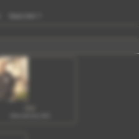
Espace client
Zoé
Tattoo artist since 2024