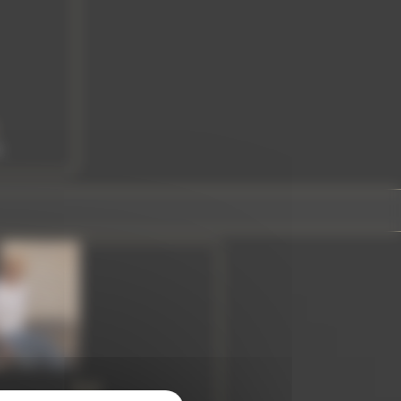
4
Zoé