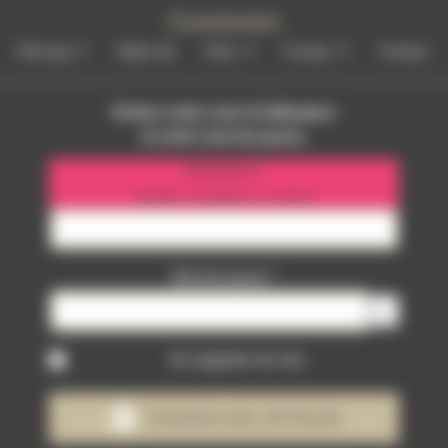
Connexion
Piercing
Make Up
Infos
E-shop
Contact
Entrez votre nom d'utilisateur
et votre mot de passe.
Identifiant
*
Veuillez compléter ce champ
Mot de passe
*
Afficher 
Se rappeler de moi
Connexion avec clé d'accès