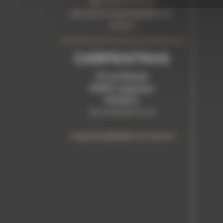
Tel: 04 90 20 95 92
isle-sur-la-sorgue@tattoo-on-
move.fr
CARPENTRAS
20 rue Bidauld
84200 Carpentras
FRANCE
Tel: 04 90 60 23 14
carpentras@tattoo-on-move.fr