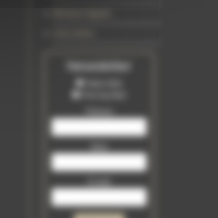
Mentions légales
Liens divers
Newsletter
Tattoo Mail
Piercing Mail
Prénom
Nom
E-mail