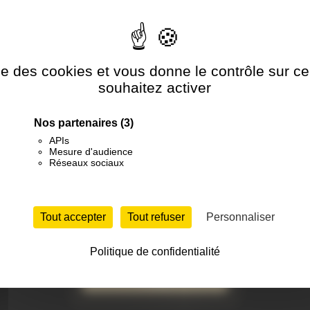
Isle-sur-la-Sorgue
Carpentras
Ouvert par Tof en 2005
Ouvert en 2004 · Tattoo on Move 
ise des cookies et vous donne le contrôle sur 
souhaitez activer
Nos partenaires
(3)
APIs
Mesure d'audience
Réseaux sociaux
Tout accepter
Tout refuser
Personnaliser
En vente
Politique de confidentialité
au magasin ou en ligne
e-shop