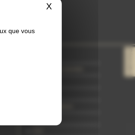
X
Masquer le bandeau 
depuis 2014
ceux que vous
Réservation
Cookies
Protection des données
Plan de site
Contact
Livraison & retours
À propos
CGV