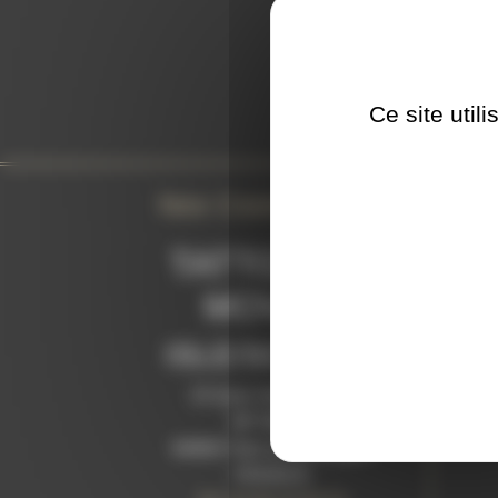
L'
Ce site util
Nos Coordonnées
TATTOO ON
®
MOVE
ISLE/SORGUE
15 Quai Jean Jaurès
BP 90024
84800 l'Isle sur la Sorgue
FRANCE